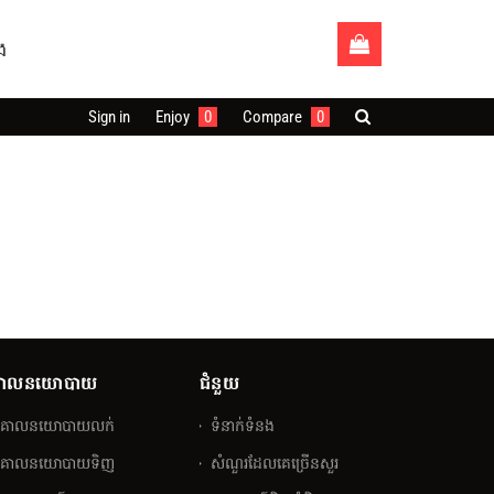
ង
Sign in
Enjoy
0
Compare
0
ោលនយោបាយ
ជំនួយ
គោលនយោបាយលក់
ទំនាក់ទំនង
គោលនយោបាយទិញ
សំណួរ​ដែលគេ​ច្រើន​សួរ