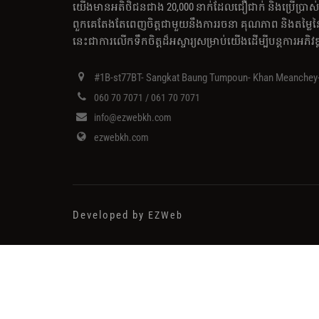
យើងមានអតិថិជនជាង 20,000 នាក់ដែលជឿជាក់ និងប្រើប្រាស
ពួកគេតែងតែពេញចិត្តជាមួយនឹងការរចនា គុណភាព និងតម្
នេះ​ជា​ការ​លើក​ទឹក​ចិត្ត​ដ៏​អស្ចារ្យ​សម្រាប់​យើង​ដើម្បី​បន្ត​ការ​អភិវឌ
#1B-st77BT- Sangkat Baung Tumpoun- Khan Meanche
060 70 7071 / 061 70 7071
info@ezwebkh.com
ezwebkh.com
Developed by
EZWeb