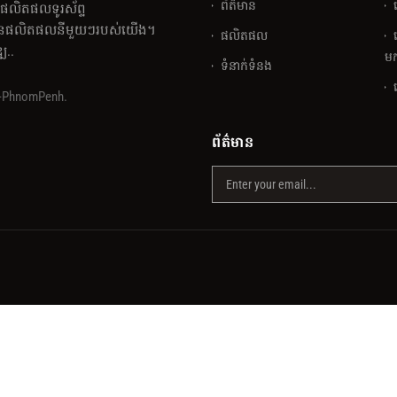
ព័ត៌មាន
់ផលិតផលទូរស័ព្ទ
លៃនៃផលិតផលនីមួយៗរបស់យើង។
ផលិតផល
្ឍ..
មក
ទំនាក់ទំនង
y-PhnomPenh.
ព័ត៌មាន