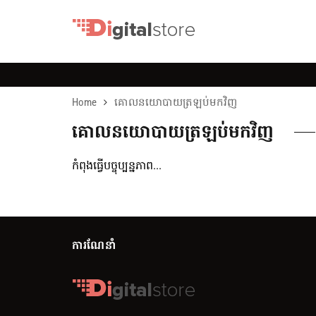
Home
គោលនយោបាយត្រឡប់មកវិញ
គោលនយោបាយត្រឡប់មកវិញ
កំពុងធ្វើបច្ចុប្បន្នភាព...
ការណែនាំ