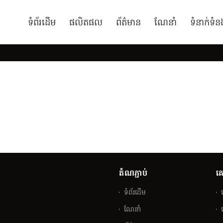
ទំព័រដើម
ផលិតផល
ព័ត៌មាន
ណែនាំ
ទំនាក់ទំន
តំណភ្ជាប់
គ
ទំព័រដើម
ណែនាំ