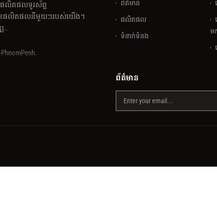
ព័ត៌មាន
់ផលិតផលទូរស័ព្ទ
លៃនៃផលិតផលនីមួយៗរបស់យើង។
ផលិតផល
្ឍ..
មក
ទំនាក់ទំនង
y-PhnomPenh.
ព័ត៌មាន