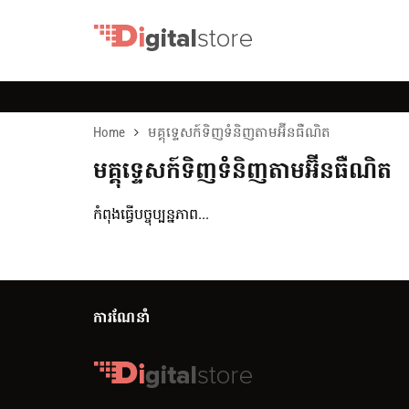
Home
មគ្គុទ្ទេសក៍ទិញទំនិញតាមអ៊ីនធឺណិត
មគ្គុទ្ទេសក៍ទិញទំនិញតាមអ៊ីនធឺណិត
កំពុងធ្វើបច្ចុប្បន្នភាព...
ការណែនាំ