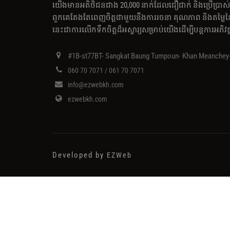
យើងមានអតិថិជនជាង 20,000 នាក់ដែលជឿជាក់ និងប្រើប្រាស
ពួកគេតែងតែពេញចិត្តជាមួយនឹងការរចនា គុណភាព និងតម្
នេះ​ជា​ការ​លើក​ទឹក​ចិត្ត​ដ៏​អស្ចារ្យ​សម្រាប់​យើង​ដើម្បី​បន្ត​ការ​អភិវឌ
#1B-st77BT- Sangkat Baung Tumpoun- Khan Meanche
060 70 7071 / 061 70 7071
info@ezwebkh.com
ezwebkh.com
Developed by
EZWeb