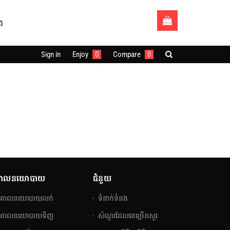
ង
Sign in
Enjoy
0
Compare
0
ោលនយោបាយ
ជំនួយ
គោលនយោបាយលក់
ទំនាក់ទំនង
គោលនយោបាយទិញ
សំណួរ​ដែលគេ​ច្រើន​សួរ