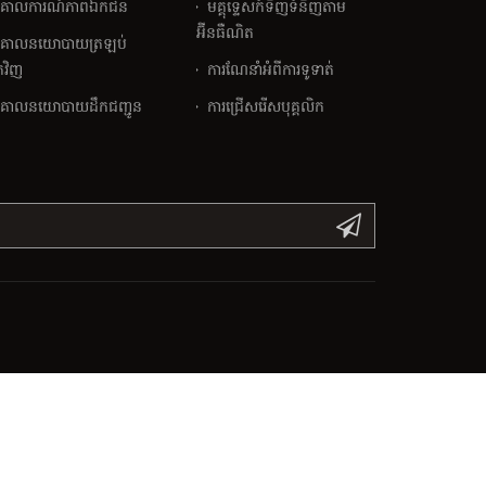
គោលការណ៍​ភាព​ឯកជន
មគ្គុទ្ទេសក៍ទិញទំនិញតាម
អ៊ីនធឺណិត
គោលនយោបាយត្រឡប់
វិញ
ការណែនាំអំពីការទូទាត់
គោលនយោបាយដឹកជញ្ជូន
ការជ្រើសរើសបុគ្គលិក