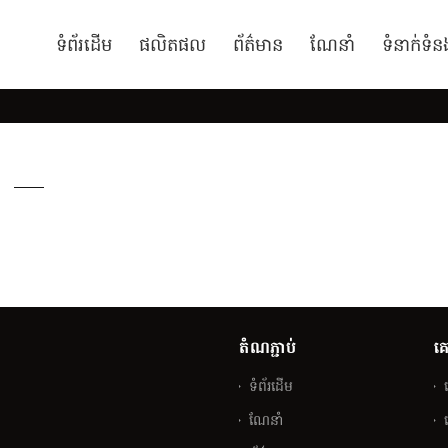
ទំព័រដើម
ផលិតផល
ព័ត៌មាន
ណែនាំ
ទំនាក់ទំន
តំណភ្ជាប់
គ
ទំព័រដើម
ណែនាំ