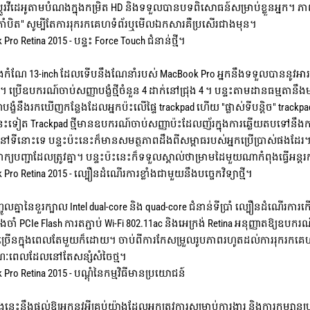
្ដូរវីដេអូតាមបំណងក្នុងកម្រិត HD និងទទួលបានបទពិសោធន៍សម្រាប់ខ្លួនអ្នក។ 
កាំបិត" សូម្បីតែការរុករកគេហទំព័រឬមើលឯកសារគឺប្រសើរជាងមុន។
ro Retina 2015 - បន្ទះ Force Touch ជំនាន់ថ្មី។
ងកំណែ 13-inch ដែលទើបនឹងណែនាំរបស់ MacBook Pro អ្នកនឹងទទួលបាននូវអារម
ប្រើឧបករណ៍ចាប់សញ្ញាបង្ខំថ្មីចំនួន 4 ដាក់នៅជ្រុង 4 ។ បន្ទះតាមដានធម្មតា
ាបង្ខំនឹងរកឃើញកន្លែងដែលអ្នកប៉ះលើផ្ទៃ trackpad ហើយ "ផ្លាស់ទីបន្តិច" track
ះទៀត Trackpad ថ្មីមានឧបករណ៍ចាប់សញ្ញាប៉ះដែលញ័រក្នុងការឆ្លើយតបទៅនឹង
ទីនោះទេ បន្ទះប៉ះនេះក៏មានសមត្ថភាពដឹងពីសម្ពាធរបស់អ្នកប្រើប្រាស់ផងដែរ។ អ
ិពាក្យបញ្ជាដែលត្រូវគ្នា។ បន្ទះប៉ះនេះក៏ទទួលស្គាល់ថាម្រាមដៃមួយណាកំពុងធ្វើអន្តរកម្ម 
Pro Retina 2015 - ល្បឿនដំណើរការខ្លាំងជាមួយនឹងបច្ចេកវិទ្យាថ្មី។
្ចូលគ្នានៃខួរក្បាល Intel dual-core និង quad-core ជំនាន់ទីប្រាំ ល្បឿនដំណើ
ចងចាំ PCIe Flash ការតភ្ជាប់ Wi-Fi 802.11ac និងអេក្រង់ Retina អនុញ្ញាតឱ្
ជាច្រើនក្នុងពេលតែមួយក៏ដោយ។ ចាប់ពីការកែសម្រួលរូបភាពរហូតដល់ការរុករកគេហ
ណៈពេលដែលនៅតែសន្សំសំចៃថ្ម។
Pro Retina 2015 - បណ្តុំនៃកម្មវិធីមានប្រយោជន៍
ាំងនេះនឹងផ្តល់ឱ្យអ្នកនូវអ្វីគ្រប់យ៉ាងដែលអ្នកត្រូវការសម្រាប់ការងារ និងការកម្សាន្ត