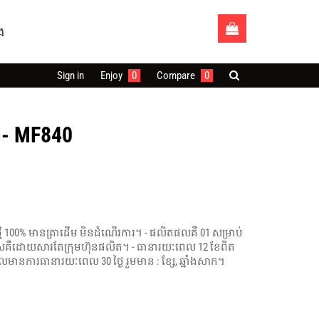
ង
Sign in
Enjoy
0
Compare
0
 - MF840
ថ្មី 100% មានត្រាដើម មិនដំណើរការ។ - ផលិតផលគឺ 01 សម្រាប់
បើកំហុសគឺដោយសារតែក្រុមហ៊ុនផលិត។ - ធានារយៈពេល 12 ខែពិត
ដែលមានការធានារយៈពេល 30 ថ្ងៃ រួមមាន : ខ្សែ, ឆ្នាំងសាក។