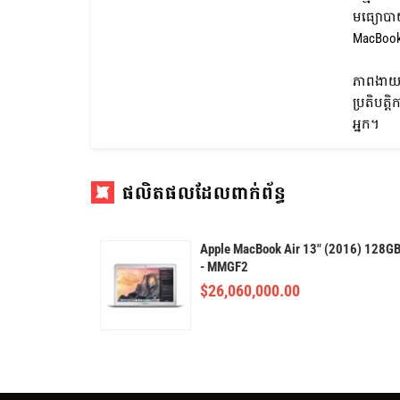
មធ្យោបាយ
MacBook P
ភាពងាយស្
ប្រតិបត្ត
អ្នក។
ផលិតផលដែលពាក់ព័ន្ធ
Apple MacBook Air 13" (2016) 128G
- MMGF2
$
26,060,000.00