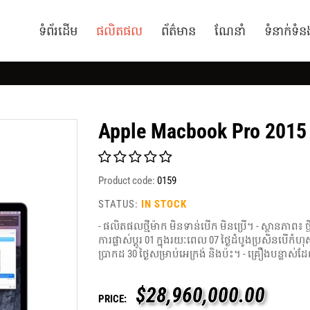
ទំព័រដើម
ផលិតផល
ព័ត៌មាន
ណែនាំ
ទំនាក់ទំន
Apple Macbook Pro 2015
Product code:
0159
STATUS:
IN STOCK
- ផលិតផលថ្មីម៉ាក មិនទាន់បើក មិនប្រើ។ - ស្ថានភាព៖ 
ការផ្លាស់ប្តូរ 01 ក្នុងរយៈពេល 07 ថ្ងៃដំបូងប្រសិន
ប្រាកដ 30 ថ្ងៃសម្រាប់អេក្រង់ និងប៉ះ។ - គ្រឿងបន្លាស់
$
28,960,000.00
PRICE: