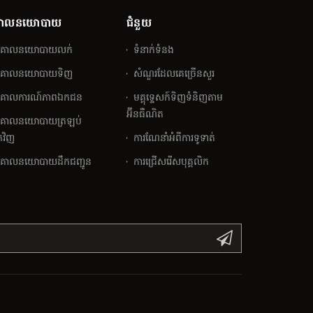
ោលនយោបាយ
ជំនួយ
គោលនយោបាយលក់
ទំនាក់ទំនង
គោលនយោបាយទិញ
សំណួរ​ដែលគេ​ច្រើន​សួរ
គោលការណ៍​ភាព​ឯកជន
មគ្គុទ្ទេសក៍ទិញទំនិញតាម
អ៊ីនធឺណិត
គោលនយោបាយត្រឡប់
វិញ
ការណែនាំអំពីការទូទាត់
គោលនយោបាយដឹកជញ្ជូន
ការជ្រើសរើសបុគ្គលិក