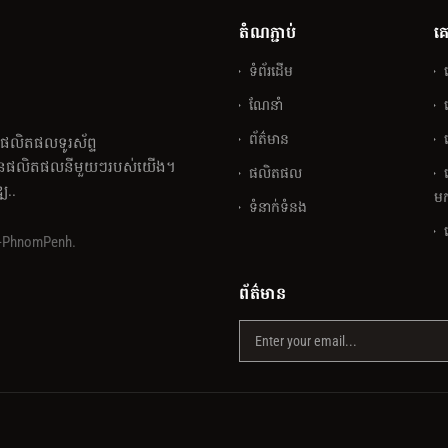
តំណភ្ជាប់
គ
ទំព័រដើម
ណែនាំ
ព័ត៌មាន
់ផលិតផលទូរស័ព្ទ
លៃនៃផលិតផលនីមួយៗរបស់យើង។
ផលិតផល
្ឍ..
មក
ទំនាក់ទំនង
y-PhnomPenh.
ព័ត៌មាន