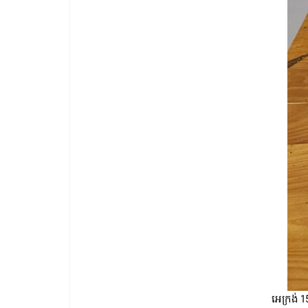
អេក្រង់