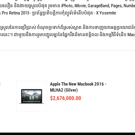
លឿន និងងាយស្រួលបំផុត រួមមាន iPhoto, iMovie, GarageBand, Pages, Numbe
ro Retina 2015 - ប្រព័ន្ធប្រតិបត្តិការកុំព្យូទ័រទំនើបបំផុត - X Yosemite
រួលនៃការប្រើប្រាស់ ចំណុចប្រទាក់ដ៏ស្រស់ស្អាត និងការទាញយកអត្ថប្រយោជន៍ព
ិការនេះ។ ជាមួយនឹងការរួមបញ្ចូលគ្នានៃផ្នែករឹងដ៏មានឥទ្ធិពល និងកម្មវិធីទំនើប Mac
B
Apple The New Macbook 2016 -
MLHA2 (Silver)
$
2,676,000.00