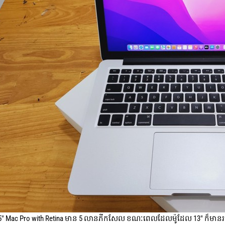
 15" Mac Pro with Retina មាន 5 លានភីកសែល ខណៈពេលដែលម៉ូដែល 13" ក៏មាន