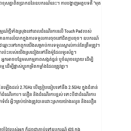
ភាពខុសគ្នាពិតប្រាកដនៃឧបករណ៍នេះ។ ការបង្ហាញអត្ថបទគឺ "មុត
្មណ៍ថ្មីទាំងស្រុងនៅពេលដំណើរការលើ Touch Pad របស់
នឹងមានការលំបាកក្នុងការទទួលការចុចនៅជិតក្តារចុច។ ឧបករណ៍
pad ឆ្ពោះទៅរកពួកយើងសម្រាប់ការទទួលស្គាល់កាន់តែត្រឹមត្រូវ។
ការប៉ះរបស់យើងស្រដៀងទៅនឹងម៉ូដែលទូរស័ព្ទ។
្នកអាចបន្ថែមសកម្មភាពសង្កត់ធ្ងន់ ឬចំណុចខ្សោយ ដើម្បី
ដើម្បីផ្លាស់ប្តូរកម្រិតកម្លាំងដែលត្រូវគ្នា។
រការកើនឡើងដល់ 2.7GHz បើប្រៀបធៀបទៅនឹង 2.5GHz ក្នុងជំនាន់
យឧបករណ៍ដំណើរការ។ លឿន និងដំណើរការខ្ពស់ ទោះបីជាដំណើរការ
ទំព័រ អ្វីៗគ្រប់យ៉ាងត្រូវបានដោះស្រាយយ៉ាងរលូន និងលឿន
ប្រចាំថ្ងៃរបស់អ្នក ក៏ដូចជាភ្ជាប់ទៅឧបករណ៍ iOS ក្នុង