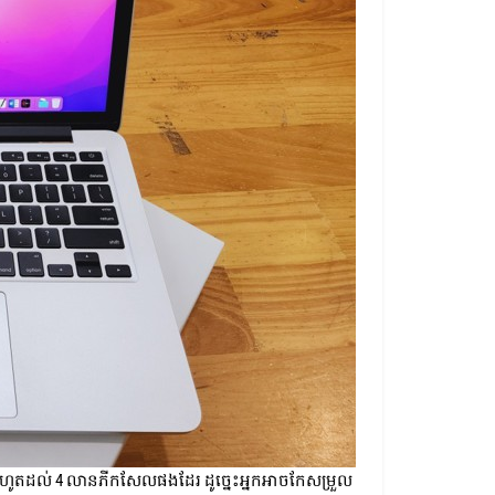
រហូតដល់ 4 លានភីកសែលផងដែរ ដូច្នេះអ្នកអាចកែសម្រួល