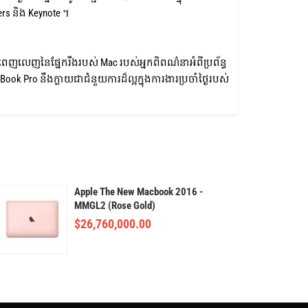
rs និង Keynote ។
េញលេញនៃផ្នែករឹងរបស់ Mac របស់អ្នកពិពណ៌នាអំពីប្រព័ន្ធ
Book Pro នឹងក្លាយជាជំនួយការដ៏ល្អក្នុងការងារប្រចាំថ្ងៃរបស់
Apple The New Macbook 2016 -
MMGL2 (Rose Gold)
$
26,760,000.00