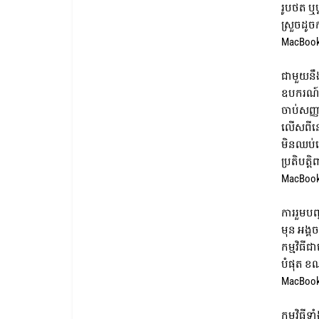
រូបថត ឬប
ស្រួចដូច
MacBook P
ជាមួយនឹ
ឧបករណ៍។ 
ចាប់សញ្ញ
លើសពីនេ
មិនឈប់នៅ
ប្រតិបត្ត
MacBook 
ការរួមបញ
មុន អង្គ
កម្មវិធី
បំផុត ខ
MacBook 
កម្មវិធីទ