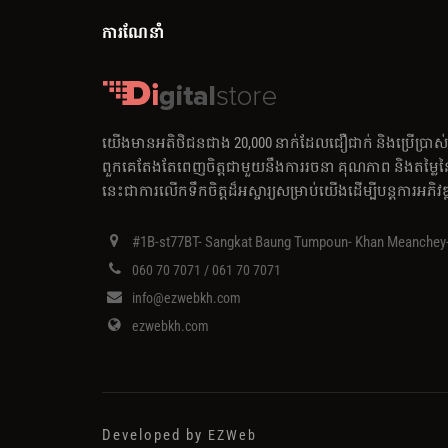
ការណែនាំ
យើងមានអតិថិជនជាង 20,000 នាក់ដែលជឿជាក់ និងប្រើប្រាស
ពួកគេតែងតែពេញចិត្តជាមួយនឹងការរចនា គុណភាព និងតម្
នេះ​ជា​ការ​លើក​ទឹក​ចិត្ត​ដ៏​អស្ចារ្យ​សម្រាប់​យើង​ដើម្បី​បន្ត​ការ​អភិវឌ
#1B-st77BT- Sangkat Baung Tumpoun- Khan Meanche
060 70 7071 / 061 70 7071
info@ezwebkh.com
ezwebkh.com
Developed by
EZWeb