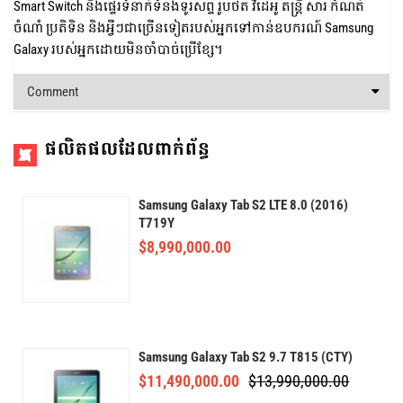
Smart Switch នឹងផ្ទេរទំនាក់ទំនងទូរសព្ទ រូបថត វីដេអូ តន្ត្រី សារ កំណត់
ចំណាំ ប្រតិទិន និងអ្វីៗជាច្រើនទៀតរបស់អ្នកទៅកាន់ឧបករណ៍ Samsung
Galaxy របស់អ្នកដោយមិនចាំបាច់ប្រើខ្សែ។
Comment
ផលិតផលដែលពាក់ព័ន្ធ
Samsung Galaxy Tab S2 LTE 8.0 (2016)
T719Y
$
8,990,000.00
Samsung Galaxy Tab S2 9.7 T815 (CTY)
$
11,490,000.00
$
13,990,000.00