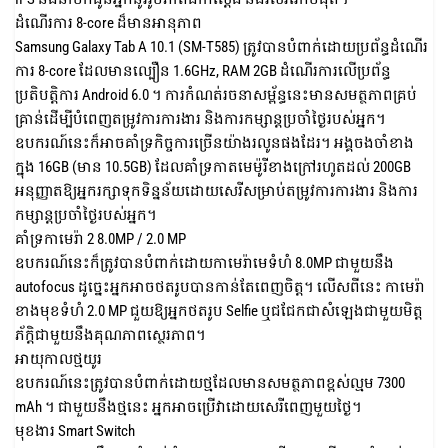
ដំណើរការ 8-core ដ៏មានអានុភាព
Samsung Galaxy Tab A 10.1 (SM-T585) ត្រូវបានបំពាក់ដោយប្រព័ន្ធដំណើរ
ការ 8-core ដែលមានល្បឿន 1.6GHz, RAM 2GB ដំណើរការលើប្រព័ន្ធ
ប្រតិបត្តិការ Android 6.0 ។ ការកំណត់​រចនាសម្ព័ន្ធ​នេះ​មាន​សមត្ថភាព​គ្រប់
គ្រាន់​ដើម្បី​បំពេញ​តម្រូវការ​ការងារ និង​ការកម្សាន្ត​ប្រចាំថ្ងៃ​របស់អ្នក។
ឧបករណ៍​នេះ​ក៏​អាច​គាំទ្រ​កិច្ចការ​ច្រើន​យ៉ាង​រលូន​ផងដែរ។ អង្គចងចាំខាង
ក្នុង 16GB (មាន 10.5GB) ដែលគាំទ្រកាតមេម៉ូរីខាងក្រៅរហូតដល់ 200GB
អនុញ្ញាតឱ្យអ្នករក្សាទុកទិន្នន័យដោយសេរីសម្រាប់តម្រូវការការងារ និងការ
កម្សាន្តប្រចាំថ្ងៃរបស់អ្នក។
គាំទ្រកាមេរ៉ា 2 8.0MP / 2.0 MP
ឧបករណ៍នេះក៏ត្រូវបានបំពាក់ដោយកាមេរ៉ាមេទំហំ 8.0MP ជាមួយនឹង
autofocus ដូច្នេះអ្នកអាចថតរូបបានកាន់តែពេញចិត្ត។ លើសពីនេះ កាមេរ៉ា
ខាងមុខទំហំ 2.0 MP ជួយឱ្យអ្នកថតរូប Selfie ឬជជែកជាសំឡេងជាមួយមិត្ត
ភ័ក្តិជាមួយនឹងគុណភាពស្ថេរភាព។
អាយុកាលថ្មយូរ
ឧបករណ៍នេះត្រូវបានបំពាក់ដោយថ្មដែលមានសមត្ថភាពខ្ពស់ល្មម 7300
mAh ។ ជាមួយនឹងថ្មនេះ អ្នកអាចប្រើវាដោយសេរីពេញមួយថ្ងៃ។
មុខងារ Smart Switch