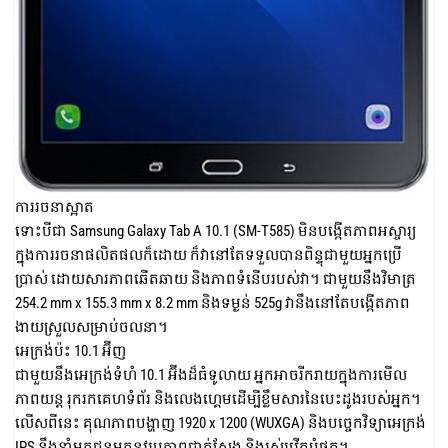
ការរចនាស្អាត
ទោះបីជា Samsung Galaxy Tab A 10.1 (SM-T585) មិនបង្កើតភាពអស្ចារ្យ
ក្នុងការរចនាផលិតផលក៏ដោយ ក៏វានៅតែទទួលបានពិន្ទុជាមួយអ្នកប្រើ
ប្រាស់ ដោយសារភាពឆើតឆាយ និងភាពទំនើបរបស់វា។ ជាមួយនឹងវិមាត្រ
254.2 mm x 155.3 mm x 8.2 mm និងទម្ងន់ 525g វានឹងនៅតែបង្កើតភាព
ងាយស្រួលសម្រាប់ចលនា។
អេក្រង់ប៉ះ 10.1 អ៊ីញ
ជាមួយនឹងអេក្រង់ទំហំ 10.1 អ៊ីងដ៏ធំទូលាយ អ្នកអាចរីករាយក្នុងការមើល
ភាពយន្ត រុករកគេហទំព័រ និងលេងហ្គេមដើម្បីខ្លឹមសារនៃបេះដូងរបស់អ្នក។
លើសពីនេះ គុណភាពបង្ហាញ 1920 x 1200 (WUXGA) និងបច្ចេកវិទ្យាអេក្រង់
IPS នឹងនាំមកជូនអ្នកនូវរូបភាពជាក់ស្តែង និងរស់រវើកបំផុត។