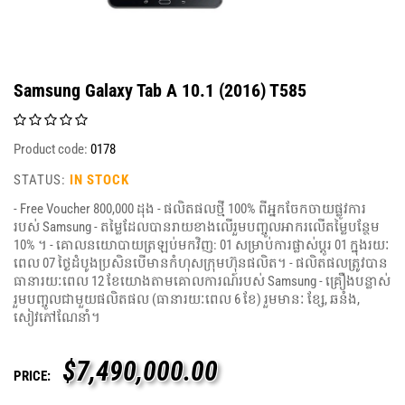
Samsung Galaxy Tab A 10.1 (2016) T585
Product code:
0178
STATUS:
IN STOCK
- Free Voucher 800,000 ដុង - ផលិតផលថ្មី 100% ពីអ្នកចែកចាយផ្លូវការ
របស់ Samsung - តម្លៃដែលបានរាយខាងលើរួមបញ្ចូលអាករលើតម្លៃបន្ថែម
10% ។ - គោលនយោបាយត្រឡប់មកវិញ: 01 សម្រាប់ការផ្លាស់ប្តូរ 01 ក្នុងរយៈ
ពេល 07 ថ្ងៃដំបូងប្រសិនបើមានកំហុសក្រុមហ៊ុនផលិត។ - ផលិតផលត្រូវបាន
ធានារយៈពេល 12 ខែយោងតាមគោលការណ៍របស់ Samsung - គ្រឿងបន្លាស់
រួមបញ្ចូលជាមួយផលិតផល (ធានារយៈពេល 6 ខែ) រួមមានៈ ខ្សែ, ឆនំង,
សៀវភៅណែនាំ។
$
7,490,000.00
PRICE: