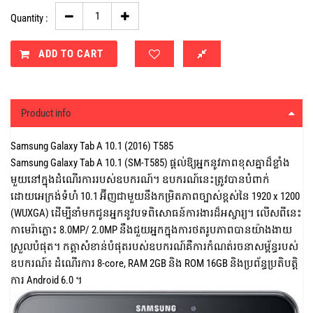
Quantity :
ADD TO CART
Product info
Samsung Galaxy Tab A 10.1 (2016) T585
Samsung Galaxy Tab A 10.1 (SM-T585) ផ្តល់ឱ្យអ្នកនូវភាពខុសគ្នាដ៏ខ្លាំង
មួយនៅក្នុងដំណើរការរបស់ឧបករណ៍។ ឧបករណ៍នេះត្រូវបានបំពាក់
ដោយអេក្រង់ទំហំ 10.1 អ៊ីញជាមួយនឹងកម្រិតភាពច្បាស់ខ្ពស់នៃ 1920 x 1200
(WUXGA) ដើម្បីនាំមកជូនអ្នកនូវបទពិសោធន៍ការងារដ៏អស្ចារ្យ។ លើសពីនេះ
កាមេរ៉ាភ្លោះ 8.0MP/ 2.0MP នឹងជួយអ្នកក្នុងការថតរូបភាពបានយ៉ាងងាយ
ស្រួលបំផុត។ កត្តាសំខាន់បំផុតរបស់ឧបករណ៍គឺការកំណត់រចនាសម្ព័ន្ធរបស់
ឧបករណ៍៖ ដំណើរការ 8-core, RAM 2GB និង ROM 16GB និងប្រព័ន្ធប្រតិបត្តិ
ការ Android 6.0 ។