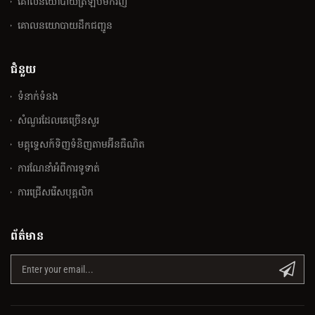
គោលនយោបាយត្រឡប់មកវិញ
គោលនយោបាយដឹកជញ្ជូន
ជំនួយ
ទំនាក់ទំនង
សំណួរ​ដែលគេ​ច្រើន​សួរ
មគ្គុទ្ទេសក៍ទិញទំនិញតាមអ៊ីនធឺណិត
ការណែនាំអំពីការទូទាត់
ការជ្រើសរើសបុគ្គលិក
ព័ត៌មាន