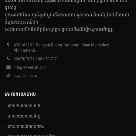
យើងមានអតិថិជនជាង 20,000 នាក់ដែលជឿជាក់ និងប្រើប្រាស់ផលិតផល
ទូរស័ព្ទ
ពួកគេតែងតែពេញចិត្តជាមួយនឹងការរចនា គុណភាព និងតម្លៃនៃផលិតផល
នីមួយៗរបស់យើង។
នេះ​ជា​ការ​លើក​ទឹក​ចិត្ត​ដ៏​អស្ចារ្យ​សម្រាប់​យើង​ដើម្បី​បន្ត​ការ​អភិវឌ្ឍ..
#1B-st77BT- Sangkat Baung Tumpoun- Khan Meanchey-
PhnomPenh.
060 70 7071 / 061 70 7071
info@ezwebkh.com
ezwebkh.com
គោលនយោបាយ
គោលនយោបាយលក់
គោលនយោបាយទិញ
គោលការណ៍​ភាព​ឯកជន